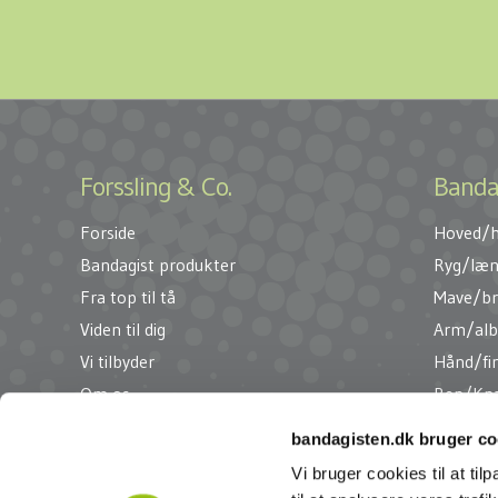
Forssling & Co.
Banda
Forside
Hoved/h
Bandagist produkter
Ryg/læ
Fra top til tå
Mave/b
Viden til dig
Arm/alb
Vi tilbyder
Hånd/fi
Om os
Ben/Kn
bandagisten.dk bruger co
Cookie-
og
privatlivspolitik
Vi bruger cookies til at til