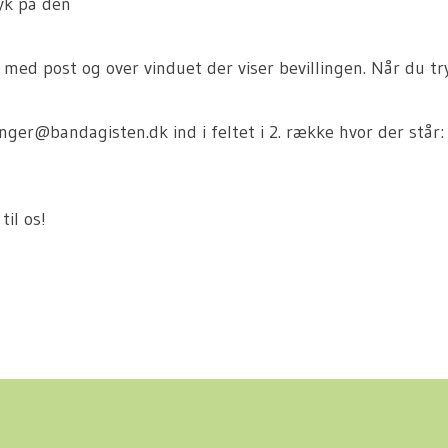
ryk på den
 med post og over vinduet der viser bevillingen. Når du t
inger@bandagisten.dk ind i feltet i 2. række hvor der står:
til os!