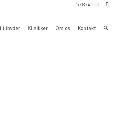
57834110
i tilbyder
Klinikker
Om os
Kontakt