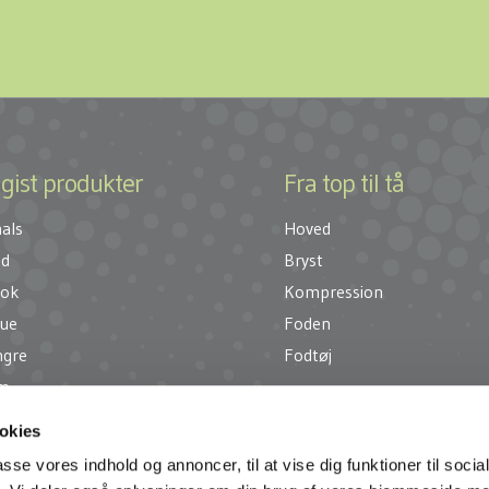
gist produkter
Fra top til tå
als
Hoved
nd
Bryst
rok
Kompression
ue
Foden
ngre
Fodtøj
æ
okies
passe vores indhold og annoncer, til at vise dig funktioner til soci