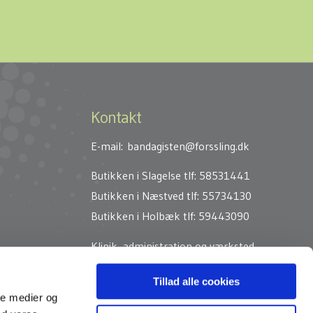
Kontakt
E-mail:
bandagisten@forssling.dk
Butikken i Slagelse
tlf: 58531441
Butikken i Næstved
tlf: 55734130
Butikken i Holbæk
tlf: 59443090
Klinik, administration og værksted
Industrivej 1
Tillad alle cookies
4180 Sorø
ale medier og
Tlf: 57834110