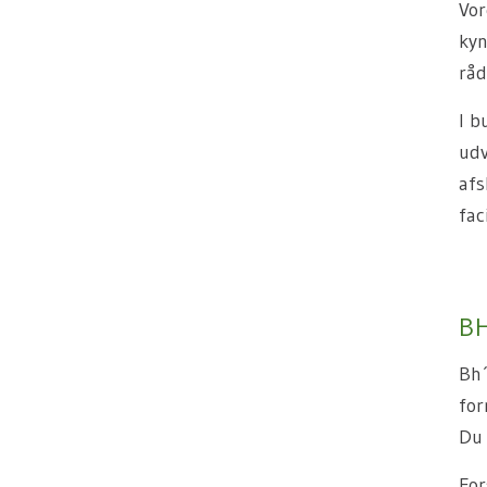
Vor
kyn
råd
I b
udv
afs
fac
BH
Bh´
for
Du 
For