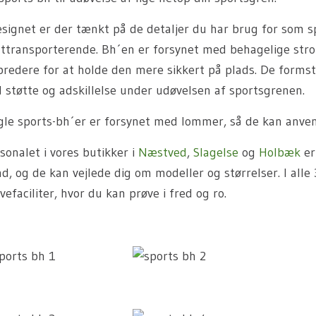
esignet er der tænkt på de detaljer du har brug for som s
ttransporterende. Bh´en er forsynet med behagelige str
bredere for at holde den mere sikkert på plads. De forms
 støtte og adskillelse under udøvelsen af sportsgrenen.
le sports-bh´er er forsynet med lommer, så de kan anvend
sonalet i vores butikker i
Næstved
,
Slagelse
og
Holbæk
er
d, og de kan vejlede dig om modeller og størrelser. I alle 
vefaciliter, hvor du kan prøve i fred og ro.