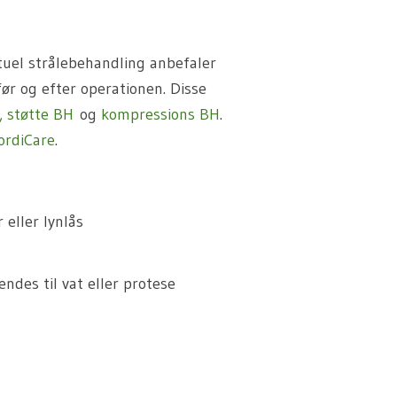
tuel strålebehandling anbefaler
før og efter operationen. Disse
, støtte BH
og
kompressions BH
.
ordiCare
.
eller lynlås
ndes til vat eller protese