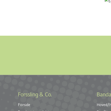
Forssling & Co.
Banda
Forside
Hoved/h