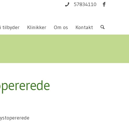
57834110
i tilbyder
Klinikker
Om os
Kontakt
topererede