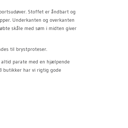
portsudøver. Stoffet er åndbart og
opper. Underkanten og overkanten
tøbte skåle med søm i midten giver
es til brystproteser.
 altid parate med en hjælpende
3 butikker har vi rigtig gode