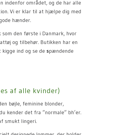
 indenfor området, og de har alle
ion. Vi er klar til at hjælpe dig med
i gode hænder.
 som den første i Danmark, hvor
nattøj og tilbehør. Butikken har en
t kigge ind og se de
s
pændende
s af alle kvinder)
en bøjle, feminine blonder,
du kender det fra ”normale” bh’er.
f smukt lingeri.
pecielt designede lommer, der holder