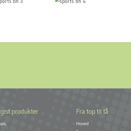
gist produkter
Fra top til tå
als
Hoved