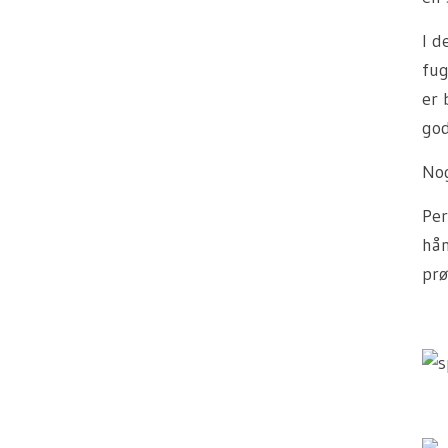
I d
fug
er 
god
Nog
Per
hån
prø
–
–