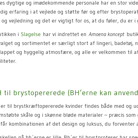
es dygtige og imødekommende personale har en stor viden
dig erfaring i at vejlede og støtte før og efter brystoperat
 og vejledning og det er vigtigt for os, at du føler, du er 
utikken i
Slagelse
har vi indrettet en
Amoena koncept
butik
alget og sortimentet er særligt stort af lingeri, badetøj, 
lappet og hyggelig atmosfære, og alle er velkommen til a
iliteter.
 til brystopererede (BH’erne kan anvende
er til brystkræftopererede kvinder findes både med og ud
mstøbte skåle og i skønne bløde materialer – præcis som 
får kombinationen af det design og luksus, du forventer a
skellen på bh´erne er lille. Bh´er til brystproteser har s