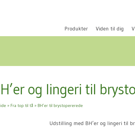
Produkter
Viden til dig
V
H’er og lingeri til brys
side
»
Fra top til tå
»
BH’er til brystopererede