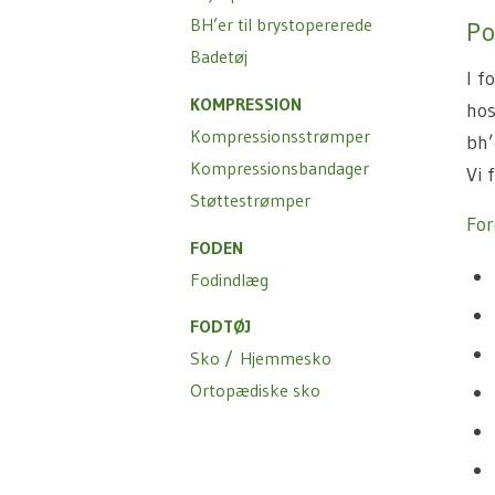
BH’er til brystopererede
Po
Badetøj
I f
KOMPRESSION
hos
Kompressionsstrømper
bh’
Kompressionsbandager
Vi 
Støttestrømper
For
FODEN
Fodindlæg
FODTØJ
Sko /
Hjemmesko
Ortopædiske sko