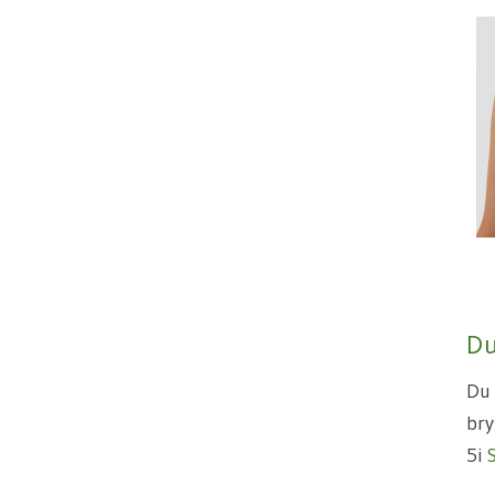
–
Du
Du 
bry
5i