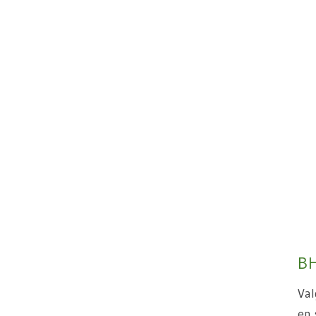
BH
Val
en 