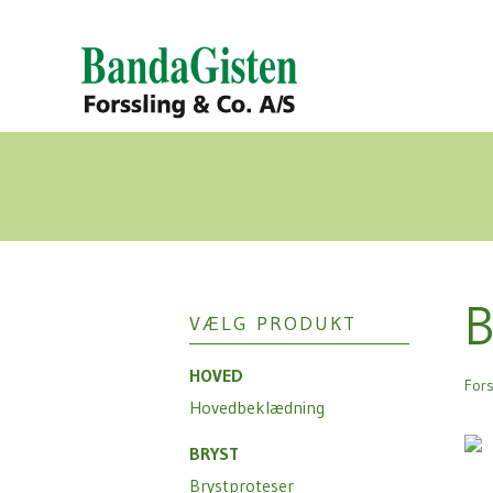
B
VÆLG PRODUKT
HOVED
For
Hovedbeklædning
BRYST
Brystproteser