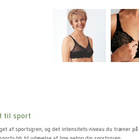
 til sport
get af sportsgren, og det intensitets-niveau du træner på 
sports-bh til udøvelse af lige netop din sportsgren.