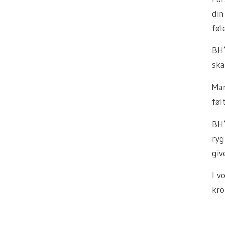
din
føl
BH’
ska
Man
føl
BH’
ryg
giv
I v
kro
–