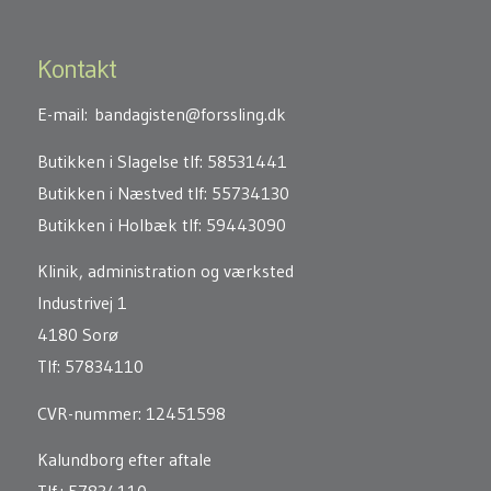
Kontakt
E-mail:
bandagisten@forssling.dk
Butikken i Slagelse
tlf: 58531441
Butikken i Næstved
tlf: 55734130
Butikken i Holbæk
tlf: 59443090
Klinik, administration og værksted
Industrivej 1
4180 Sorø
Tlf: 57834110
CVR-nummer: 12451598
Kalundborg
efter aftale