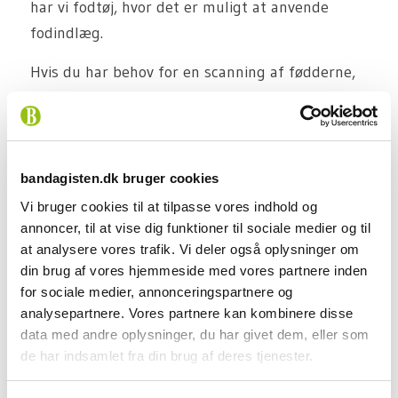
har vi fodtøj, hvor det er muligt at anvende
fodindlæg.
Hvis du har behov for en scanning af fødderne,
kan en af vores eksperter udføre en
3D-scanning
af begge fødder til en aftalt konsultation i en af
vores 5 klinikker.
bandagisten.dk bruger cookies
Vi bruger cookies til at tilpasse vores indhold og
annoncer, til at vise dig funktioner til sociale medier og til
Vigtige fordele ved FF-sko og
at analysere vores trafik. Vi deler også oplysninger om
semi-ortopædisk fodtøj
din brug af vores hjemmeside med vores partnere inden
for sociale medier, annonceringspartnere og
Hvad angår fodtøjets bredde, skal der være flere
analysepartnere. Vores partnere kan kombinere disse
at vælge imellem og det er vigtigt med gode
data med andre oplysninger, du har givet dem, eller som
pladsforhold til fødder og tæer. Både inder- og
de har indsamlet fra din brug af deres tjenester.
ydresålen skal være konstrueret til at aflaste og